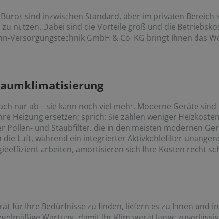
Büros sind inzwischen Standard, aber im privaten Bereich 
u nutzen. Dabei sind die Vorteile groß und die Betriebskos
hn-Versorgungstechnik GmbH & Co. KG bringt Ihnen das Wo
 Raumklimatisierung
fach nur ab – sie kann noch viel mehr. Moderne Geräte sind 
hre Heizung ersetzen; sprich: Sie zahlen weniger Heizkost
 Pollen- und Staubfilter, die in den meisten modernen Ge
 die Luft, während ein integrierter Aktivkohlefilter unange
effizient arbeiten, amortisieren sich Ihre Kosten recht sch
ät für Ihre Bedürfnisse zu finden, liefern es zu Ihnen und ins
elmäßige Wartung, damit Ihr Klimagerät lange zuverlässig 