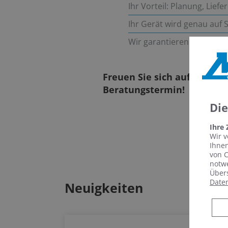
Ihr Vorteil: Planung, Lief
Ihr Gerät wird genau auf 
Wir garantieren eine sor
Freuen Sie sich auf Wohlfü
Beratungstermin!
Di
Ihre
Wir v
Ihnen
von C
notwe
Übers
Date
Neuigkeiten