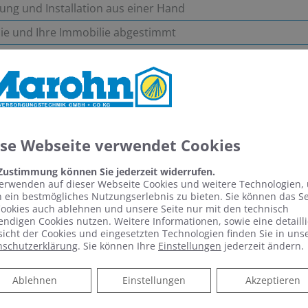
erung und Installation aus einer Hand
Sie und Ihre Immobilie abgestimmt
gfältige und termingerechte Ausführung
hlklima das ganze Jahr! Vereinbaren Sie einfach 
ese Webseite verwendet Cookies
 Zustimmung können Sie jederzeit widerrufen.
erwenden auf dieser Webseite Cookies und weitere Technologien,
 ein bestmögliches Nutzungserlebnis zu bieten. Sie können das S
ookies auch ablehnen und unsere Seite nur mit den technisch
ndigen Cookies nutzen. Weitere Informationen, sowie eine detailli
icht der Cookies und eingesetzten Technologien finden Sie in uns
nschutzerklärung
. Sie können Ihre
Einstellungen
jederzeit ändern.
Ablehnen
Ablehnen
Einstellungen
Akzeptieren