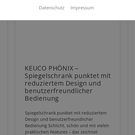
Datenschutz
Impressum
KEUCO PHÖNIX –
Spiegelschrank punktet mit
reduziertem Design und
benutzerfreundlicher
Bedienung
Spiegelschrank punktet mit reduziertem
Design und benutzerfreundlicher
Bedienung Schlicht, schön und mit vielen
praktischen Features – das zeichnet