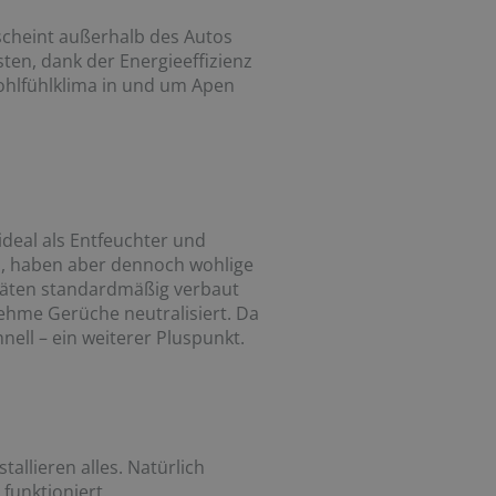
scheint außerhalb des Autos
ten, dank der Energieeffizienz
hlfühlklima in und um Apen
ideal als Entfeuchter und
en, haben aber dennoch wohlige
räten standardmäßig verbaut
nehme Gerüche neutralisiert. Da
nell – ein weiterer Pluspunkt.
tallieren alles. Natürlich
funktioniert.