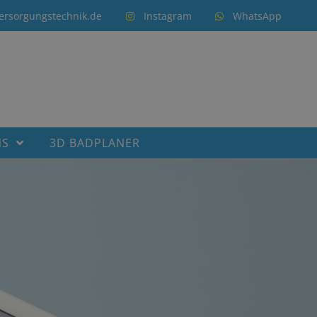
ersorgungstechnik.de
Instagram
WhatsApp
NS
3D BADPLANER