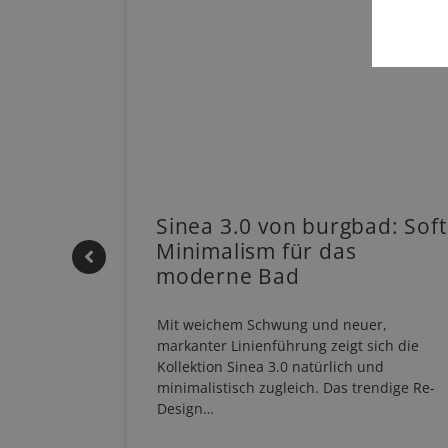
 |
Sinea 3.0 von burgbad: Soft
Minimalism für das
moderne Bad
HERM NEO
Mit weichem Schwung und neuer,
em
markanter Linienführung zeigt sich die
EHAU
Kollektion Sinea 3.0 natürlich und
…
minimalistisch zugleich. Das trendige Re-
Design…