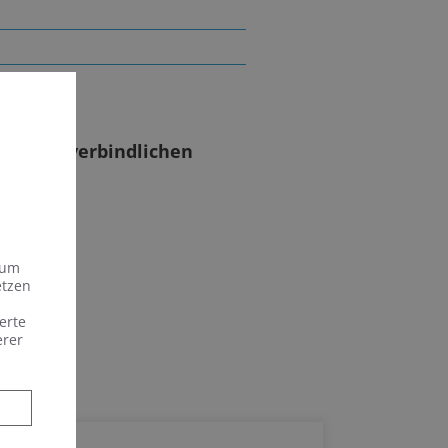
einen unverbindlichen
 um
etzen
erte
erer