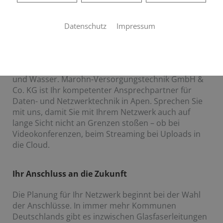
Das passende Netzwerk für Ihre
Anforderungen
Datenschutz
Impressum
Ob in Unternehmen oder in Privathaushalten – ein
leistungsstarkes und sicheres Netzwerk ist in
Gebäuden inzwischen so unverzichtbar wie Strom
und Wasser. Marohn-Versorgungstechnik GmbH &
Co. KG
ist Ihr kompetenter Ansprechpartner für
Daten- und Netzwerktechnik in Apen
.
Sprechen Sie
mit uns, damit Sie mit Ihrem Netzwerk auch auf
lange Sicht nicht an Grenzen stoßen – ob bei
Videokonferenzen, beim Streaming bei Uploads in
die Cloud.
Ihr Anschluss an die Zukunft
Die Planung für Ihr Netzwerk beginnt bei der Wahl
der Anschlüsse. In immer mehr Kommunen
Deutschlands gibt es inzwischen Glasfaserleitungen