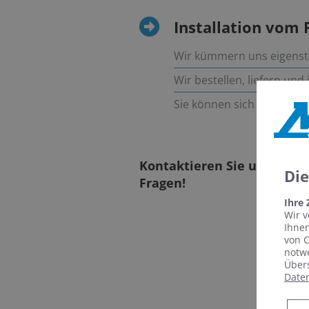
Installation vom 
Wir kümmern uns eigenst
Wir bestellen, liefern und
Sie können sich auf eine 
Kontaktieren Sie uns für e
Di
Fragen!
Ihre
Wir v
Ihnen
von C
notwe
Übers
Date