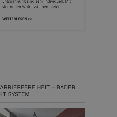
Entspannung sind sehr individuell. Mit
von Wasch
vier neuen Whirlsystemen bietet…
unterschi
Räume kon
WEITERLESEN >>
WEITERL
ARRIEREFREIHEIT – BÄDER
IT SYSTEM