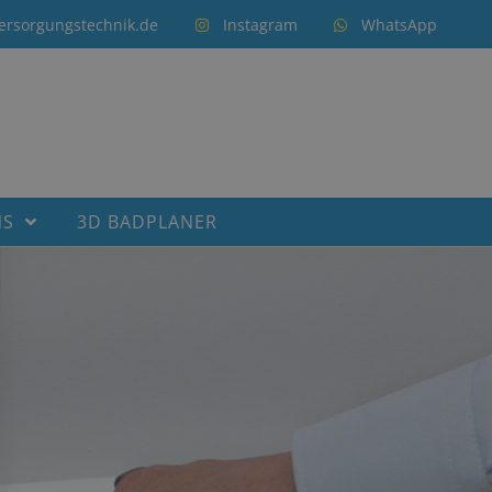
ersorgungstechnik.de
Instagram
WhatsApp
NS
3D BADPLANER