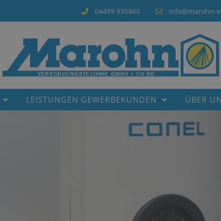
04499 935860
info@marohn-v
LEISTUNGEN GEWERBEKUNDEN
ÜBER U