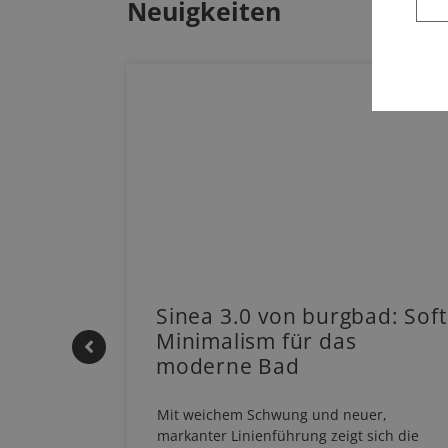
Neuigkeiten
 |
Sinea 3.0 von burgbad: Soft
Minimalism für das
moderne Bad
HERM NEO
Mit weichem Schwung und neuer,
em
markanter Linienführung zeigt sich die