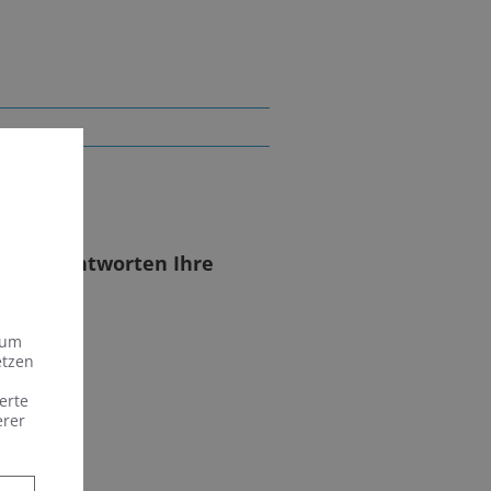
rlassen
rten beantworten Ihre
 um
etzen
erte
erer