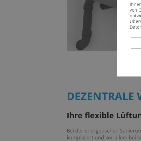
Ihnen
von C
notwe
Übers
Date
DEZENTRALE
Ihre flexible Lüft
Bei der energetischen Sanierun
kompliziert und vor allem bei