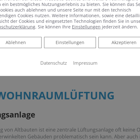
 ein bestmögliches Nutzungserlebnis zu bieten. Sie können das S
ookies auch ablehnen und unsere Seite nur mit den technisch
ndigen Cookies nutzen. Weitere Informationen, sowie eine detailli
icht der Cookies und eingesetzten Technologien finden Sie in uns
nschutzerklärung
. Sie können Ihre
Einstellungen
jederzeit ändern.
Ablehnen
Ablehnen
Einstellungen
Akzeptieren
Datenschutz
Impressum
 WOHNRAUMLÜFTUNG
ungsanlage
g von Altbauten ist eine zentrale Lüftungsanlage oft keine 
 verwinkelten Gebäuden problematisch sein kann. Aber auch