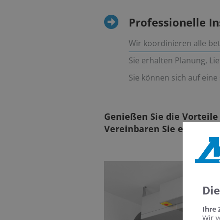
Professionelle I
Wir koordinieren alle bet
Sie erhalten Planung, Li
Sie können sich auf ein
Genießen Sie die Vortei
Vereinbaren Sie einfach 
Di
Ihre
Wir v