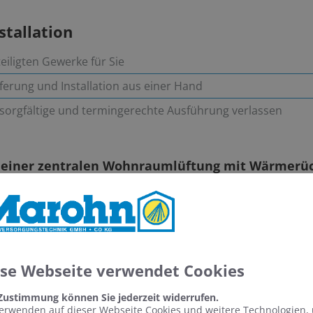
nstallation
eiligten Gewerke für Sie
eferung und Installation aus einer Hand
e sorgfältige und termingerechte Ausführung verlassen
le einer zentralen Wohnraumlüftung mit Wärmer
einen ersten, unverbindlichen Beratungstermin.
ese Webseite verwendet Cookies
 Zustimmung können Sie jederzeit widerrufen.
erwenden auf dieser Webseite Cookies und weitere Technologien,