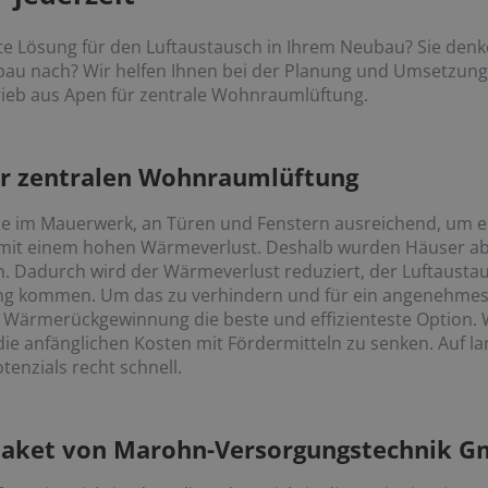
nte Lösung für den Luftaustausch in Ihrem Neubau? Sie denk
bau nach? Wir helfen Ihnen bei der Planung und Umsetzun
rieb aus Apen für zentrale Wohnraumlüftung.
ner zentralen Wohnraumlüftung
sse im Mauerwerk, an Türen und Fenstern ausreichend, um e
mit einem hohen Wärmeverlust. Deshalb wurden Häuser ab 
. Dadurch wird der Wärmeverlust reduziert, der Luftausta
ng kommen. Um das zu verhindern und für ein angenehmes 
Wärmerückgewinnung die beste und effizienteste Option. Wi
ie anfänglichen Kosten mit Fördermitteln zu senken. Auf lan
enzials recht schnell.
Paket von Marohn-Versorgungstechnik G