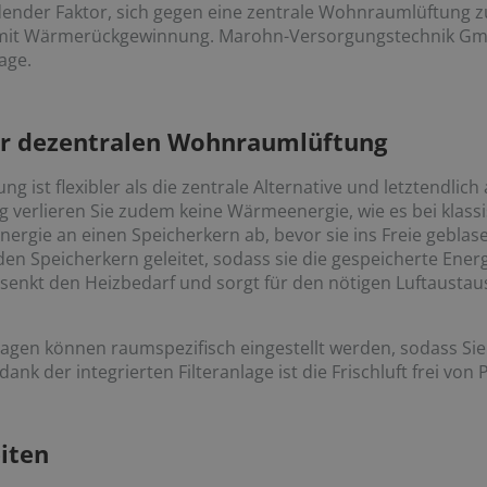
ender Faktor, sich gegen eine zentrale Wohnraumlüftung zu
it Wärmerückgewinnung. Marohn-Versorgungstechnik GmbH 
age.
ner dezentralen Wohnraumlüftung
 ist flexibler als die zentrale Alternative und letztendlich
erlieren Sie zudem keine Wärmeenergie, wie es bei klassis
Energie an einen Speicherkern ab, bevor sie ins Freie geblase
den Speicherkern geleitet, sodass sie die gespeicherte Ene
 senkt den Heizbedarf und sorgt für den nötigen Luftaust
lagen können raumspezifisch eingestellt werden, sodass Si
ank der integrierten Filteranlage ist die Frischluft frei von
iten