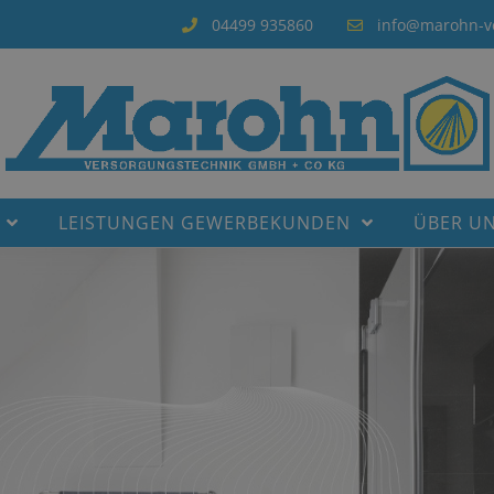
04499 935860
info@marohn-v
LEISTUNGEN GEWERBEKUNDEN
ÜBER U