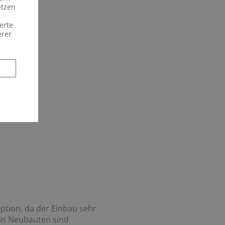
etzen
erte
erer
Option, da der Einbau sehr
 in Neubauten sind