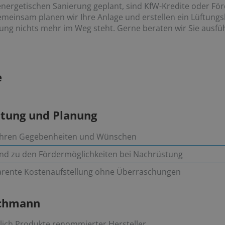
energetischen Sanierung geplant, sind KfW-Kredite oder För
emeinsam planen wir Ihre Anlage und erstellen ein Lüftung
ng nichts mehr im Weg steht. Gerne beraten wir Sie ausfüh
e
atung und Planung
f Ihren Gegebenheiten und Wünschen
end zu den Fördermöglichkeiten bei Nachrüstung
parente Kostenaufstellung ohne Überraschungen
achmann
lich Produkte renommierter Hersteller