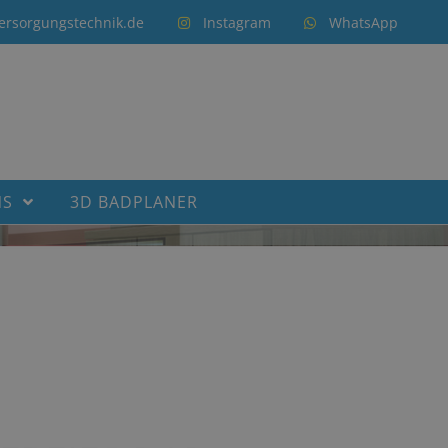
ersorgungstechnik.de
Instagram
WhatsApp
NS
3D BADPLANER