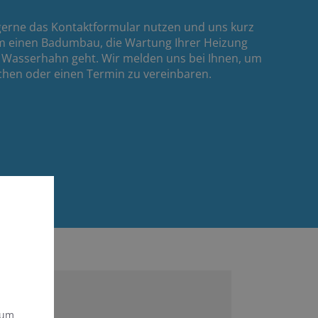
gerne das Kontaktformular nutzen und uns kurz
 um einen Badumbau, die Wartung Ihrer Heizung
 Wasserhahn geht. Wir melden uns bei Ihnen, um
chen oder einen Termin zu vereinbaren.
 um