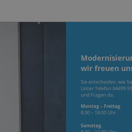
Modernisieru
wir freuen un
Sie entscheiden, wie Si
Unter Telefon 04499 93
und Fragen da.
Montag – Freitag
8.00 – 18.00 Uhr
Samstag