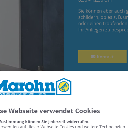
8.30 – 12.30 Uhr
Sie können aber auch 
schildern, ob es z. B.
oder einen tropfenden
Ihr Anliegen zu bespre
Kontakt
ese Webseite verwendet Cookies
 Zustimmung können Sie jederzeit widerrufen.
erwenden auf dieser Webseite Cookies und weitere Technologien,