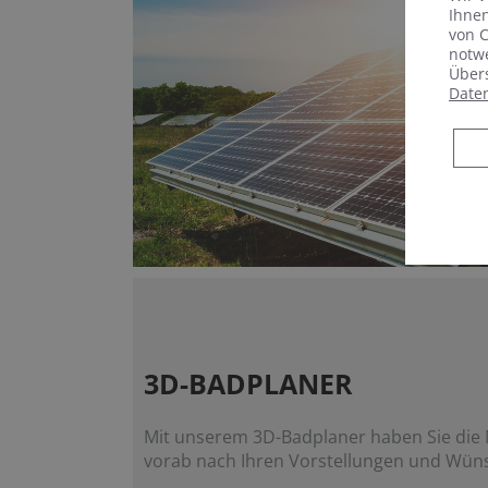
Ihnen
von C
notwe
Übers
Date
3D-BADPLANER
Mit unserem 3D-Badplaner haben Sie die M
vorab nach Ihren Vorstellungen und Wün