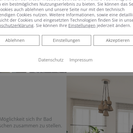
 ein bestmögliches Nutzungserlebnis zu bieten. Sie können das S
PHOTOVOLTAIK-
ookies auch ablehnen und unsere Seite nur mit den technisch
ndigen Cookies nutzen. Weitere Informationen, sowie eine detailli
icht der Cookies und eingesetzten Technologien finden Sie in uns
Fragen Sie Ihre Photovoltai
nschutzerklärung
. Sie können Ihre
Einstellungen
jederzeit ändern.
Ablehnen
Ablehnen
Einstellungen
Akzeptieren
Jetzt schnell und entspa
Datenschutz
Impressum
öglichkeit sich Ihr Bad
schen zusammen zu stellen.