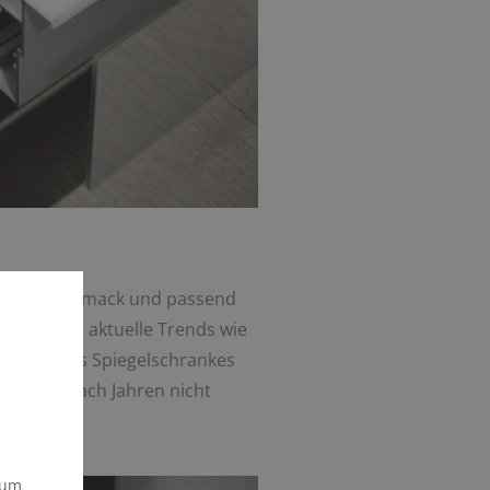
nach Geschmack und passend
einrichten, aktuelle Trends wie
 Korpus des Spiegelschrankes
ert auch nach Jahren nicht
 um