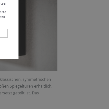
etzen
erte
erer
r klassischen, symmetrischen
oßen Spiegeltüren erhältlich,
setzt geteilt ist. Das