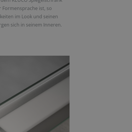
it dem KEUCO Spiegelschrank
er Formensprache ist, so
chkeiten im Look und seinen
rgen sich in seinem Inneren.