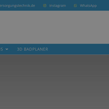
ersorgungstechnik.de
Instagram
WhatsApp
NS
3D BADPLANER