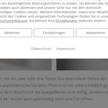
 ein bestmögliches Nutzungserlebnis zu bieten. Sie können das S
ookies auch ablehnen und unsere Seite nur mit den technisch
ndigen Cookies nutzen. Weitere Informationen, sowie eine detailli
icht der Cookies und eingesetzten Technologien finden Sie in uns
nschutzerklärung
. Sie können Ihre
Einstellungen
jederzeit ändern.
Ablehnen
Ablehnen
Einstellungen
Akzeptieren
Datenschutz
Impressum
en, mit ein, zwei oder drei Türen. Das Besondere: Neben de
ie asymmetrische Variante. Phönix ist mit unterschiedlich gr
r dem Waschtisch die Spiegelfläche nicht mittig, sondern ver
nd der Nutzer kann gleichzeitig noch eine Tür öffnen.