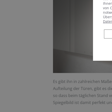
Ihnen
von C
notwe
Übers
Date
Es gibt ihn in zahlreichen Maß
Aufteilung der Türen, gibt es d
so dass beim täglichen Stand vo
Spiegelbild ist damit perfekt u