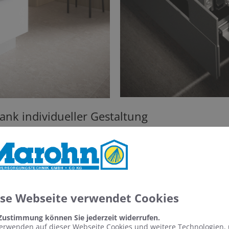
dank individueller Gestaltung
verschiedenen, wählbaren Seiten- und Rückwänden. Ganz 
 verspiegelt oder Schwarz. Damit lassen sich zeitlose Bäder 
er mit der Holzoptik eine wohnliche Variante gestalten. Der
as Material ist besonders langlebig im Badezimmer und verli
ese Webseite verwendet Cookies
 Zustimmung können Sie jederzeit widerrufen.
erwenden auf dieser Webseite Cookies und weitere Technologien,