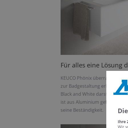
Für alles eine Lösung 
KEUCO Phönix überrascht mit 
zur Badgestaltung erhältlich in
Black and White darstellen, od
ist aus Aluminium gefertigt. D
Di
seine Beständigkeit.
Ihre
Wir v